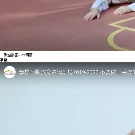
二手煙禍害---公園篇
字幕