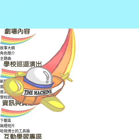
關於巡迴劇場
申請方法
關於主辦機構
關於劇團
故事大綱
角色簡介
主題曲
新聞稿
首演禮精華片段
首演禮相片
學校巡迴演出相片
下載區
無煙短片
哈飛博士的工具箱