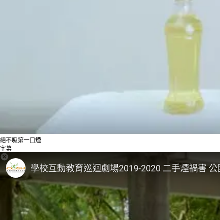
絕不吸第一口煙
字幕