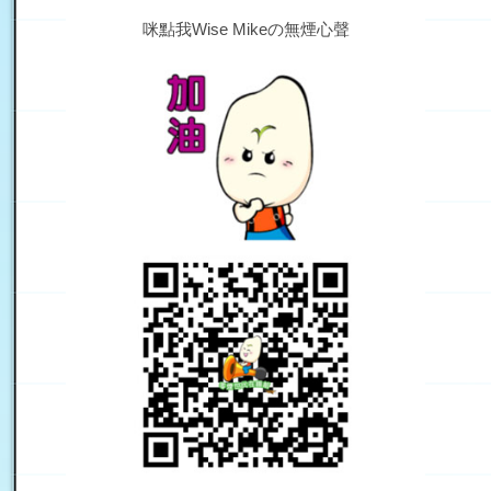
咪點我Wise Mikeの無煙心聲