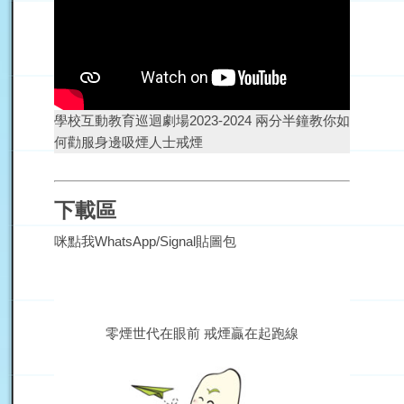
學校互動教育巡迴劇場2023-2024 兩分半鐘教你如
何勸服身邊吸煙人士戒煙
下載區
咪點我WhatsApp/Signal貼圖包
零煙世代在眼前 戒煙贏在起跑線