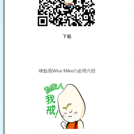
下載
咪點我Wise Mikeの必用六招