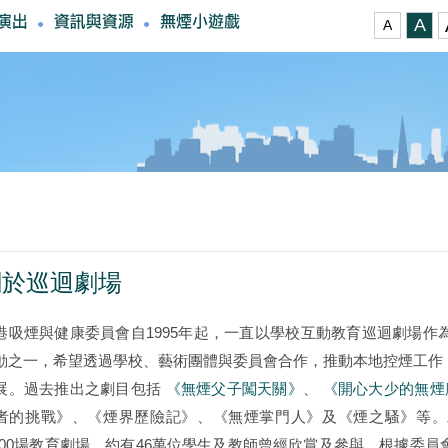
A
A
關於巡迴劇場
港吸煙與健康委員會自1995年起，一直以學校互動教育巡迴劇場
動之一，希望透過學校、藝術團體與委員會合作，推動本地控煙工作
展。過去推出之劇目包括
《無煙父子闖天關》
、
《開心大少的無煙
者的挑戰》、《煙界歷險記》、《無煙掌門人》及《煙之騷》等。
,700場教育劇場，約有46萬位學生及教師曾經欣賞及參與。根據委