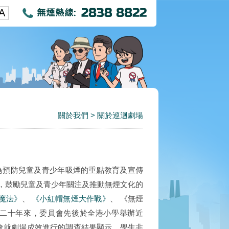
A
關於我們
>
關於巡迴劇場
作為預防兒童及青少年吸煙的重點教育及宣傳
，鼓勵兒童及青少年關注及推動無煙文化的
魔法》
、
《小紅帽無煙大作戰》
、 《無煙
二十年來，委員會先後於全港小學舉辦近
員會就劇場成效進行的調查結果顯示，學生非