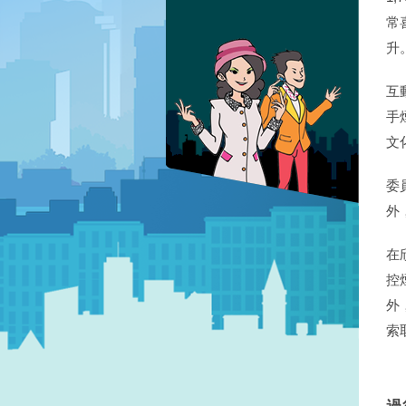
常
升
互
手
文
委
外
在
控
外
索