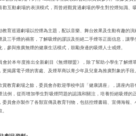
喜歡互動劇場的表演模式，而曾經觀賞過劇場的學生對控煙知識、
。
動教育巡迴劇場以控煙為主題，配以音樂、舞台效果及生動有趣的演
煙及三手煙的禍害，了解吸煙的謬誤及拒絕二手煙等正面信息，讓學
化，參與推廣無煙的健康生活模式，鼓勵身邊的吸煙人士戒煙。
員會於本年度推出全新劇目《無煙聯盟》，除了幫助小學生了解煙
，更揭露電子煙的害處、及煙草商以青少年及兒童為推廣對象的手段
欣賞教育劇場之餘，委員會亦歡迎學校申請「健康講座」，講座內容
煙法例，從而增加學生對吸煙問題的認識和關注，培養拒絕吸煙的
，委員會亦製作了各類宣傳及教育刊物，包括控煙書籍、宣傳海報、
取。