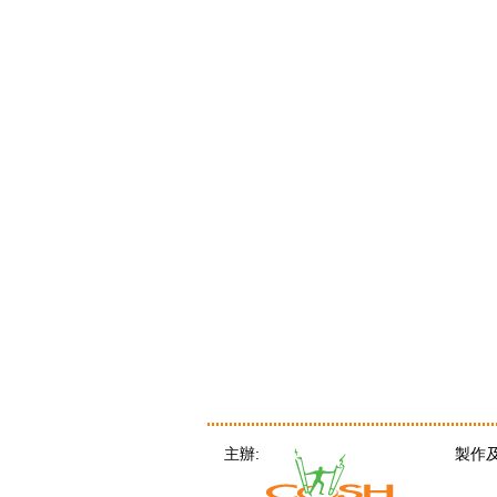
主辦:
製作及