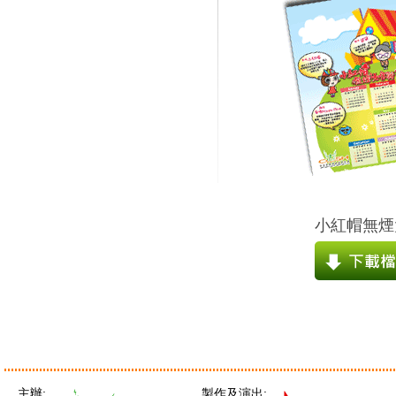
小紅帽無煙
主辦:
製作及演出: