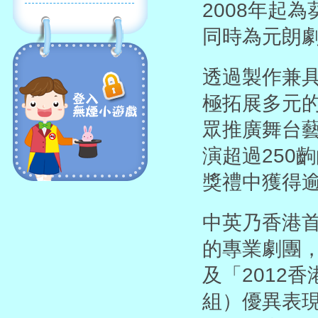
2008年起為
同時為元朗
透過製作兼
極拓展多元
眾推廣舞台藝
演超過250
獎禮中獲得逾
中英乃香港首個引
的專業劇團
及「2012
組）優異表現