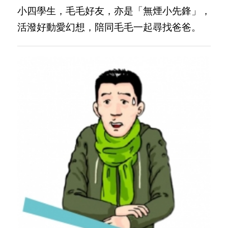
小四學生，毛毛好友，亦是「無煙小先鋒」，
活潑好動愛幻想，陪同毛毛一起尋找爸爸。