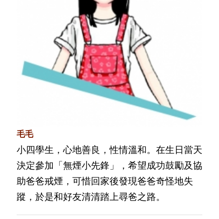
毛毛
小四學生，心地善良，性情溫和。在生日當天
決定參加「無煙小先鋒」，希望成功鼓勵及協
助爸爸戒煙，可惜回家後發現爸爸奇怪地失
蹤，於是和好友清清踏上尋爸之路。