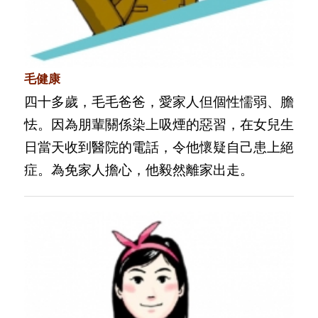
毛健康
四十多歲，毛毛爸爸，愛家人但個性懦弱、膽
怯。因為朋輩關係染上吸煙的惡習，在女兒生
日當天收到醫院的電話，令他懷疑自己患上絕
症。為免家人擔心，他毅然離家出走。