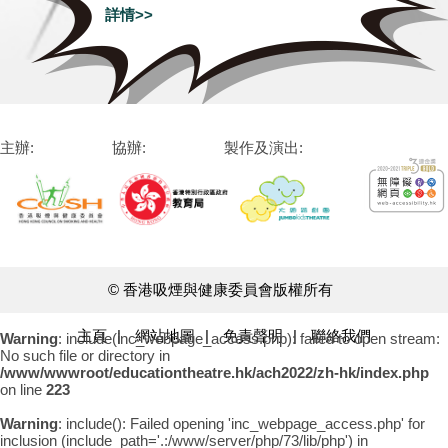
詳情>>
主辦:
協辦:
製作及演出:
© 香港吸煙與健康委員會版權所有
主頁
|
網站地圖
|
免責聲明
|
聯絡我們
Warning
: include(inc_webpage_access.php): failed to open stream:
No such file or directory in
/www/wwwroot/educationtheatre.hk/ach2022/zh-hk/index.php
on line
223
Warning
: include(): Failed opening 'inc_webpage_access.php' for
inclusion (include_path='.:/www/server/php/73/lib/php') in