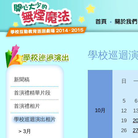
學校巡迴
新聞稿
日
首演禮精華片段
5
6
首演禮相片
10月
12
1
學校巡迴演出相片
19
2
26
2
> 3月