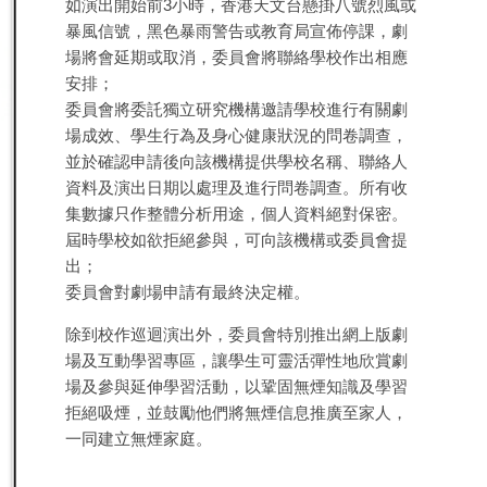
如演出開始前3小時，香港天文台懸掛八號烈風或
暴風信號，黑色暴雨警告或教育局宣佈停課，劇
場將會延期或取消，委員會將聯絡學校作出相應
安排；
委員會將委託獨立研究機構邀請學校進行有關劇
場成效、學生行為及身心健康狀況的問卷調查，
並於確認申請後向該機構提供學校名稱、聯絡人
資料及演出日期以處理及進行問卷調查。所有收
集數據只作整體分析用途，個人資料絕對保密。
屆時學校如欲拒絕參與，可向該機構或委員會提
出；
委員會對劇場申請有最終決定權。
除到校作巡迴演出外，委員會特別推出網上版劇
場及互動學習專區，讓學生可靈活彈性地欣賞劇
場及參與延伸學習活動，以鞏固無煙知識及學習
拒絕吸煙，並鼓勵他們將無煙信息推廣至家人，
一同建立無煙家庭。