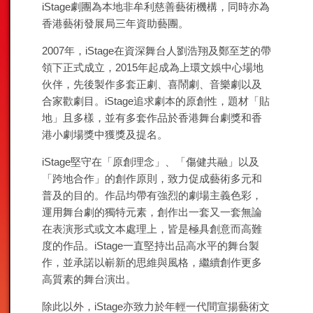
iStage劇團為本地非牟利慈善藝術機構，同時亦為
香港藝術發展局三年資助藝團。
2007年，iStage在資深舞台人劉浩翔及鄭至芝的帶
領下正式成立，2015年起成為上環文娛中心場地
伙伴，先後製作多套正劇、喜鬧劇、音樂劇以及
合家歡劇目。iStage追求劇本的原創性，題材「貼
地」且多樣，並有多套作品於香港舞台劇獎和香
港小劇場獎中獲獎及提名。
iStage堅守在「原創理念」、「傷健共融」以及
「跨地合作」的創作原則，致力促成藝術多元和
普及的目的。作品均帶有強烈的劇場主義色彩，
運用舞台劇的獨特元素，創作出一套又一套無論
在表演形式或文本處理上，皆是極具創意而高難
度的作品。iStage一直堅持出品高水平的舞台製
作，並承諾以嶄新的思維與風格，繼續創作更多
高質素的舞台演出。
除此以外，iStage亦致力於年輕一代間宣揚藝術文