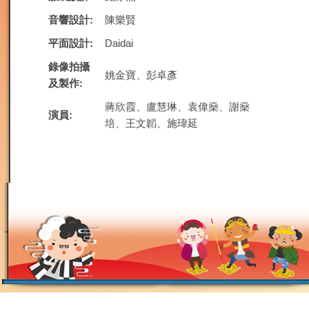
音響設計:
陳樂賢
平面設計:
Daidai
錄像拍攝
姚金寶、彭卓彥
及製作:
蔣欣霞、盧慧琳、袁偉燊、謝燊
演員:
培、王文韜、施瑋延