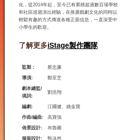
化，從2014年起，至今已有累積超過數百場學校
和社區巡迴演出經驗，在推廣戲劇文化的同時以
輕鬆有趣的方式傳達各種正面信息，一直深受中
小學生的歡迎。
了解更多
iStage製作團隊
監製：
蔡忠廉
導演:
鄭至芝
劇本總監/
劉浩翔
填詞:
編劇:
江國健、姚金寶
作曲/編曲:
高寶強
佈景設計:
布魯圖
服裝設計:
甄泳然