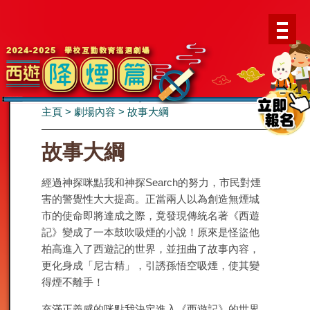
主頁
>
劇場內容
>
故事大綱
故事大綱
經過神探咪點我和神探Search的努力，市民對煙
害的警覺性大大提高。正當兩人以為創造無煙城
市的使命即將達成之際，竟發現傳統名著《西遊
記》變成了一本鼓吹吸煙的小說！原來是怪盜他
柏高進入了西遊記的世界，並扭曲了故事內容，
更化身成「尼古精」，引誘孫悟空吸煙，使其變
得煙不離手！
充滿正義感的咪點我決定進入《西遊記》的世界