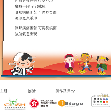
面對各種煙害 頃刻浮現
翻身一躍 全部戒掉
讓那病痛困苦 可再見笑面
強健氣息重現
讓那病痛困苦 可再見笑面
強健氣息重現
主辦:
協辦:
製作及演出: