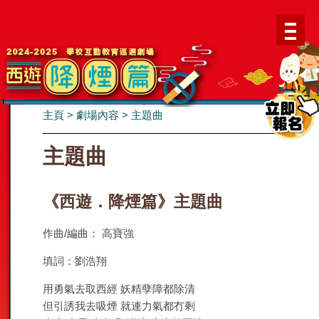
主頁
>
劇場內容
>
主題曲
主題曲
《西遊．降煙篇》主題曲
作曲/編曲： 高寶強
填詞：劉浩翔
用勇氣去取西經 妖精孽障都除清
但引誘我去吸煙 就連力氣都冇剩