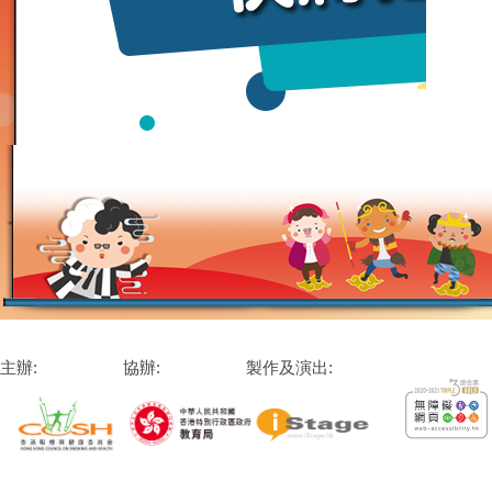
主辦:
協辦:
製作及演出: