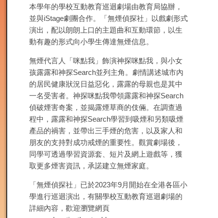
本學年的學校互動教育巡迴劇場由教育局協辦，
並與iStage劇團合作。「無煙偵探社」以戲劇形式
演出，配以朗朗上口的主題曲和互動環節，以生
動有趣的形式向小學生傳達無煙信息。
無煙代言人「咪點我」飾演神探咪點我，與小女
孩露露和神探Search並列主角。劇情講述城市內
的居民健康狀況日益惡化，露露的母親也是其中
一名受害者。神探咪點我帶領露露和神探Search
偵破煙害奇案，並揭露煙草商的伎倆。在調查過
程中，露露和神探Search學習到吸煙和另類吸煙
產品的禍害，並帶出三手煙的危害，以及家人和
朋友的支持對成功戒煙的重要性。觀賞劇場後，
同學可透過學習資源套、短片及網上遊戲等，獲
取更多煙害資訊，承諾建立無煙家庭。
「無煙偵探社」已於2023年9月開始在全港各區小
學進行巡迴演出，有關學校互動教育巡迴劇場的
詳細內容，歡迎瀏覽網頁