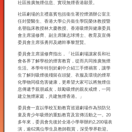
社區推廣無煙信息、實現無煙香港願景。
社區劇場的主禮嘉賓包括衞生署控煙酒辦公室主
任封螢醫生、香港大學公共衞生學院榮休教授暨
名譽臨床教授林大慶教授、香港吸煙與健康委員
會主席湯修齊、副主席陳志球博士、教育及宣傳
委員會主席張勇邦及總幹事黎慧賢。
委員會主席湯修齊指出，「社區劇場讓家長和社
會各界了解學校的煙害教育，從而共同推廣無煙
生活。本學年特別於劇中介紹三手煙禍害，讓學
生了解到吸煙後殘留在頭髮、衣服及環境的煙草
化學物同樣危害健康，更希望大家可以將無煙信
息傳遞予親朋戚友，鼓勵吸煙的親友戒煙，一同
建立無煙家庭，共建無煙香港。」
委員會一直以學校互動教育巡迴劇場作為預防兒
童及青少年吸煙的重點教育及宣傳活動之一。20
多年來，委員會先後於全港小學舉辦約2,200場表
演，逾62萬位學生及教師觀賞，深受學界歡迎。