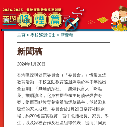
主頁
>
學校巡迴演出
>
新聞稿
新聞稿
2024年1月20日
香港吸煙與健康委員會（「委員會」）恆常無煙
教育活動—學校互動教育巡迴劇場於本學年推出
全新劇目「無煙偵探社」，無煙代言人「咪點
我」擔綱演出，化身神探帶領主角偵破煙害奇
案，從而重點教育兒童辨識煙草禍害，並鼓勵其
吸煙的家人戒煙。委員會於1月20日舉行社區劇
場，約200名嘉賓觀賞，當中包括校長、家長、學
生，以及家校合作及社區組織代表，從而共同於