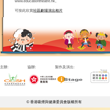
www.educationtheatre.hk。
可按此欣賞
社區劇場演出相片
主辦:
協辦:
製作及演出:
© 香港吸煙與健康委員會版權所有